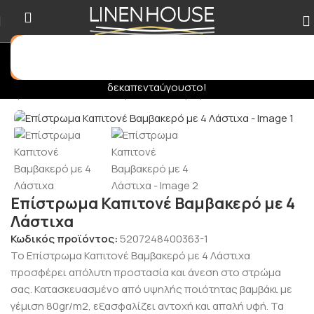
Σας ενημερώνουμε πως δεν θα εκτελούνται ηλεκτρονικές
παραγγελίες στο διάστημα
31/07
έως
16/08
. Καλό
δεκαπενταύγουστο!
Αρχική σελίδα
/
Υπνοδωμάτιο
/
Επιστρώματα
Επίστρωμα Καπιτονέ Βαμβακερό με 4
Λάστιχα
Κωδικός προϊόντος:
5207248400363-1
Το Επίστρωμα Καπιτονέ Βαμβακερό με 4 Λάστιχα
προσφέρει απόλυτη προστασία και άνεση στο στρώμα
σας. Κατασκευασμένο από υψηλής ποιότητας βαμβάκι με
γέμιση 80gr/m2, εξασφαλίζει αντοχή και απαλή υφή. Τα