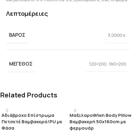
Λεπτομέρειες
ΒΆΡΟΣ
3,0000 κ.
ΜΈΓΕΘΟΣ
120×200
,
180×200
Related Products
Αδιάβροχο Επίστρωμα
Μαξιλαροθήκη Body Pillow
Πετσετέ Βαμβακερό/PU με
Βαμβακερή 50x160cm με
Φάσα
φερμουάρ