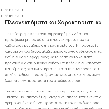
✅ 120×200
✅ 180×200
Πλεονεκτήματα και Χαρακτηριστικά
Το Επίστρωμα Καπιτονέ Βαμβακερό με 4 Λάστιχα
προσφέρει μια σειρά από πλεονεκτήματα που το
καθιστούν μοναδικό στην κατηγορία του. Η προσεγμένη
κατασκευή του διασφαλίζει μακροχρόνια ανθεκτικότητα,
ενώ η ευκολία εφαρμογής με τα λάστιχα το καθιστά
πρακτικό για καθημερινή χρήση. Επιπλέον, η δυνατότητα
πλυσίματος στο πλυντήριο καθιστά τη συντήρηση του
απλή υπόθεση, προσφέροντας έτσι μια ολοκληρωμένη
λύση για την προστασία του στρώματος σας.
Επενδύστε στην προστασία του στρώματός σας με το
Επίστρωμα Καπιτονέ Βαμβακερό και απολαύστε έναν πιο
ήρεμο και άνετο ύπνο. Προστατέψτε την επένδυσή σας
και βελτιώστε την ποιότητα της ξεκούρασής σας σήμερα.