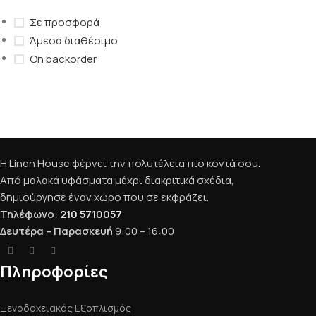
Σε προσφορά
Άμεσα διαθέσιμο
On backorder
Upholstered chair
Discount 10%
Shop Now
Η Linen House φέρνει την πολυτέλεια πιο κοντά σου.
Από μαλακά υφάσματα μέχρι διακριτικά σχέδια,
δημιούργησε έναν χώρο που σε εκφράζει.
Τηλέφωνο:
210 5710057
Δευτέρα – Παρασκευή
9:00 – 16:00
Πληροφορίες
Ξενοδοχειακός Εξοπλισμός