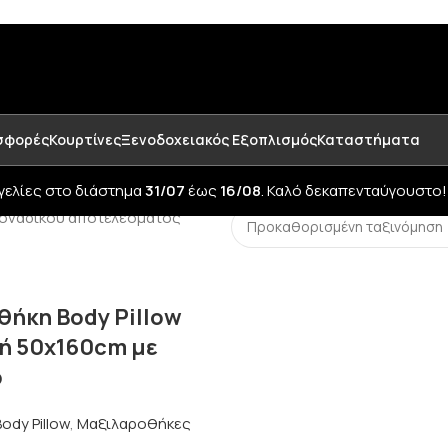
σφορές
Κουρτίνες
Ξενοδοχειακός Εξοπλισμός
Καταστήματα
γελίες στο διάστημα
31/07
έως
16/08
. Καλό δεκαπενταύγουστο!
μοναδικού αποτελέσματος
ήκη Body Pillow
ή 50x160cm με
ρ
ody Pillow
,
Μαξιλαροθήκες