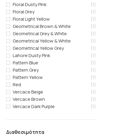
Floral Dusty Pink
(1)
Floral Grey
(1)
Floral Light Yellow
(1)
Geometrical Brown & White
(1)
Geometrical Grey & White
(1)
Geometrical Yellow & White
(1)
Geometrical Yellow Grey
(1)
Lahore Dusty Pink
(1)
Pattern Blue
(1)
Pattern Grey
(1)
Pattern Yellow
(1)
Red
(1)
Vercace Beige
(1)
Vercace Brown
(1)
Vercace Dark Purple
(1)
Διαθεσιμότητα