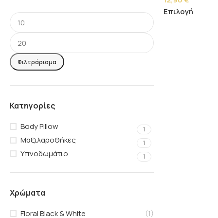
Επιλογή
Φιλτράρισμα
Κατηγορίες
Body Pillow
1
Μαξιλαροθήκες
1
Υπνοδωμάτιο
1
Χρώματα
Floral Black & White
(1)