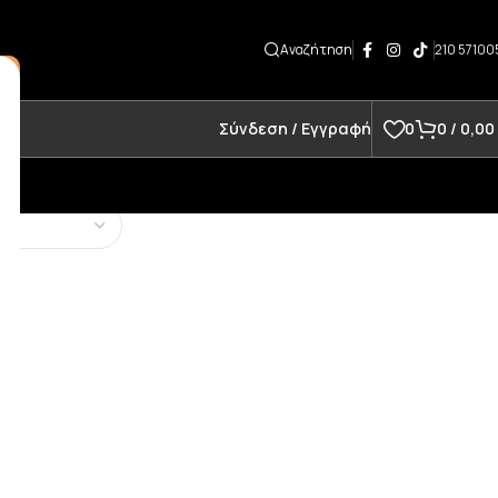
Αναζήτηση
210 57100
Σύνδεση / Εγγραφή
0
0
/
0,00