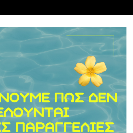
σφορές
Κουρτίνες
Ξενοδοχειακός Εξοπλισμός
Καταστήματα
γελίες στο διάστημα
31/07
έως
16/08
. Καλό δεκαπενταύγουστο!
μοναδικού αποτελέσματος