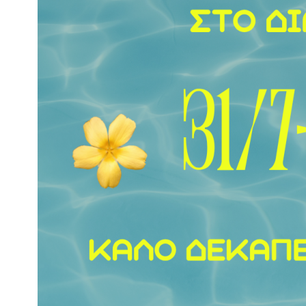
Τιμή:
20 €
—
30 €
Φιλτράρισμα
Κατηγορίες
Μπάνιο
ΜΠΟΥΡΝΟΥΖΙ 
1
ΒΑΜΒΑΚΙ
Μπουρνούζια
1
Μπάνιο
,
Μπουρ
29,90
€
Διαστάσεις
LARGE
(1)
MEDIUM
(1)
SMALL
(1)
X-LARGE
(1)