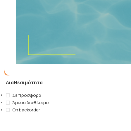
Χρώματα
Λιλά
(1)
Μπεζ
(1)
Μπορντώ
(1)
Ανθρακί
(1)
Γκρι Ανοιχτό
(1)
Μέντα
(1)
Σιέλ
(1)
Διαθεσιμότητα
Σε προσφορά
Άμεσα διαθέσιμο
On backorder