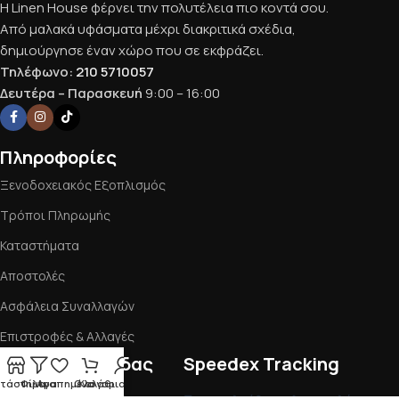
Η Linen House φέρνει την πολυτέλεια πιο κοντά σου.
Από μαλακά υφάσματα μέχρι διακριτικά σχέδια,
δημιούργησε έναν χώρο που σε εκφράζει.
Τηλέφωνο:
210 5710057
Δευτέρα – Παρασκευή
9:00 – 16:00
Πληροφορίες
Ξενοδοχειακός Εξοπλισμός
Τρόποι Πληρωμής
Καταστήματα
Αποστολές
Ασφάλεια Συναλλαγών
Επιστροφές & Αλλαγές
Εργαλεία σελίδας
Speedex Tracking
τάστημα
Φίλτρα
Αγαπημένα
Ο λογαριασμός μου
Καλάθι
Όροι Χρήσης