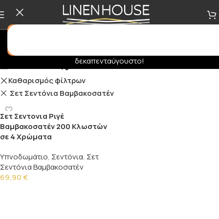
Σας ενημερώνουμε πως δεν θα εκτελούνται ηλεκτρονικές
παραγγελίες στο διάστημα
31/07
έως
16/08
. Καλό
δεκαπενταύγουστο!
Show column
Καθαρισμός φίλτρων
Σετ Σεντόνια Βαμβακοσατέν
Σετ Σεντονια Ριγέ
Βαμβακοσατέν 200 Κλωστών
σε 4 Χρώματα
Υπνοδωμάτιο
,
Σεντόνια
,
Σετ
Σεντόνια Βαμβακοσατέν
69,90
€
Επιλογή