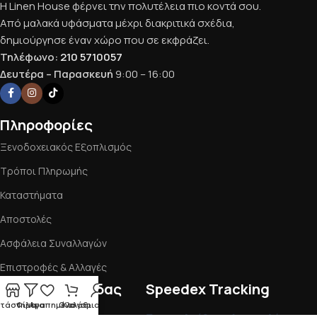
Η Linen House φέρνει την πολυτέλεια πιο κοντά σου.
Από μαλακά υφάσματα μέχρι διακριτικά σχέδια,
δημιούργησε έναν χώρο που σε εκφράζει.
Τηλέφωνο:
210 5710057
Δευτέρα – Παρασκευή
9:00 – 16:00
Πληροφορίες
Ξενοδοχειακός Εξοπλισμός
Τρόποι Πληρωμής
Καταστήματα
Αποστολές
Ασφάλεια Συναλλαγών
Επιστροφές & Αλλαγές
Εργαλεία σελίδας
Speedex Tracking
τάστημα
Φίλτρα
Αγαπημένα
Ο λογαριασμός μου
Καλάθι
Όροι Χρήσης