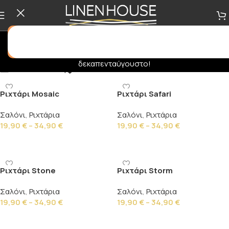
Σας ενημερώνουμε πως δεν θα εκτελούνται ηλεκτρονικές
παραγγελίες στο διάστημα
31/07
έως
16/08
. Καλό
δεκαπενταύγουστο!
Show column
Ριχτάρι Mosaic
Ριχτάρι Safari
Σαλόνι
,
Ριχτάρια
Σαλόνι
,
Ριχτάρια
19,90
€
–
34,90
€
19,90
€
–
34,90
€
Επιλογή
Επιλογή
Ριχτάρι Stone
Ριχτάρι Storm
Σαλόνι
,
Ριχτάρια
Σαλόνι
,
Ριχτάρια
19,90
€
–
34,90
€
19,90
€
–
34,90
€
Επιλογή
Επιλογή