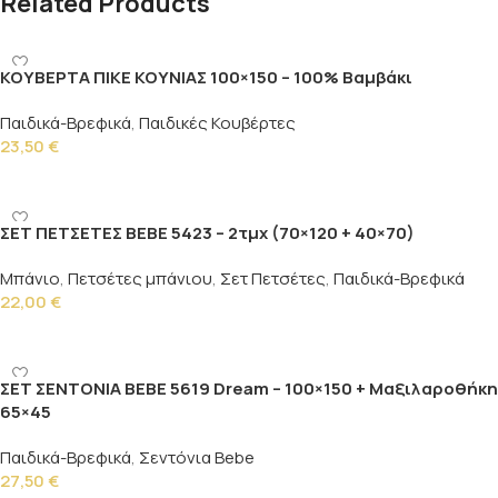
Related Products
ΚΟΥΒΕΡΤΑ ΠΙΚΕ ΚΟΥΝΙΑΣ 100×150 – 100% Βαμβάκι
Παιδικά-Βρεφικά
,
Παιδικές Κουβέρτες
23,50
€
Επιλογή
ΣΕΤ ΠΕΤΣΕΤΕΣ BEBE 5423 – 2τμχ (70×120 + 40×70)
Μπάνιο
,
Πετσέτες μπάνιου
,
Σετ Πετσέτες
,
Παιδικά-Βρεφικά
22,00
€
Προσθήκη στο καλάθι
ΣΕΤ ΣΕΝΤΟΝΙΑ BEBE 5619 Dream – 100×150 + Μαξιλαροθήκη
65×45
Παιδικά-Βρεφικά
,
Σεντόνια Bebe
27,50
€