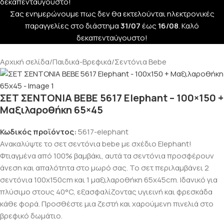
δεκαπενταύγουστο!
Σας ενημερώνουμε πως δεν θα εκτελούνται ηλεκτρονικές
παραγγελίες στο διάστημα
31/07
έως
16/08
. Καλό
δεκαπενταύγουστο!
Αρχική σελίδα
/
Παιδικά-Βρεφικά
/
Σεντόνια Bebe
ΣΕΤ ΣΕΝΤΟΝΙΑ BEBE 5617 Elephant – 100×150 +
Μαξιλαροθήκη 65×45
Κωδικός προϊόντος:
5617-elephant
Ανακαλύψτε το σετ σεντόνια bebe με σχέδιο Elephant!
Φτιαγμένα από 100% βαμβάκι, αυτά τα σεντόνια προσφέρουν
άνεση και απαλότητα στο μωρό σας. Το σετ περιλαμβάνει 2
σεντόνια 100x150cm και 1 μαξιλαροθήκη 65x45cm. Ιδανικό για
πλύσιμο στους 40°C, εξασφαλίζοντας υγιεινή και φρεσκάδα
κάθε φορά. Προσθέστε μια ζεστή και χαρούμενη πινελιά στο
βρεφικό δωμάτιο.