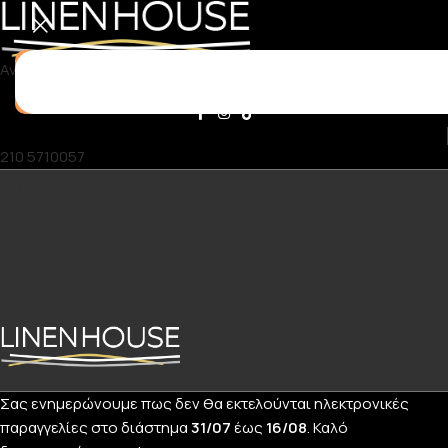
Αναζήτηση
210 5710057
ΥΠΝΟΔΩΜΆΤΙΟ
ΣΑΛΌΝΙ
ΜΠΆΝΙΟ
ΚΟΥΖΊΝΑ
ΚΉΠΟΣ
ΠΑΙΔΙΚΆ-ΒΡΕΦΙΚΆ
ΠΡΟΣΦΟΡΈΣ
ΚΟΥΡΤΊΝΕΣ
ΞΕΝΟΔΟΧΕΙΑΚΌΣ ΕΞΟΠΛΙΣΜΌΣ
ΚΑΤΑΣΤΉΜΑΤΑ
Σύνδεση / Εγγραφή
0
0
0,00
€
0
Σας ενημερώνουμε πως δεν θα εκτελούνται ηλεκτρονικές
παραγγελίες στο διάστημα
31/07
έως
16/08
. Καλό